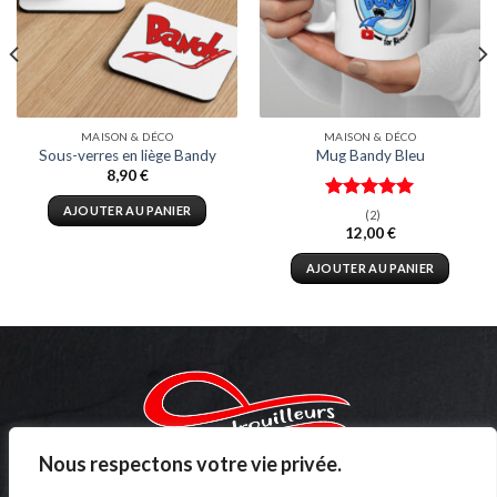
MAISON & DÉCO
MAISON & DÉCO
Sous-verres en liège Bandy
Mug Bandy Bleu
8,90
€
Note
5.00
AJOUTER AU PANIER
(2)
sur 5
12,00
€
AJOUTER AU PANIER
Nous respectons votre vie privée.