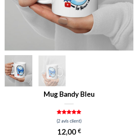
Mug Bandy Bleu
Noté
2
5.00
(
2
avis client)
sur 5 basé
sur
12,00
€
notations