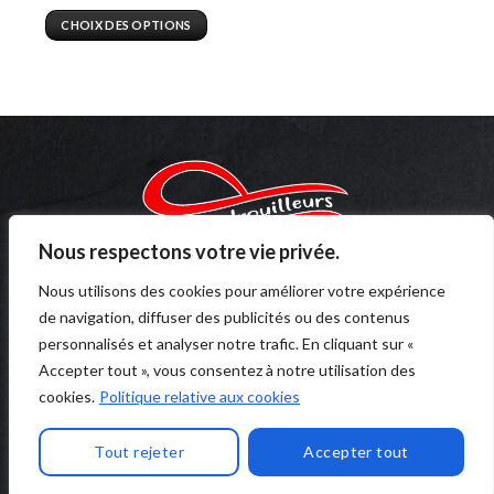
de
prix :
CHOIX DES OPTIONS
3,95 €
à
Ce
5,50 €
produit
a
plusieurs
variations.
Les
options
peuvent
être
Nous respectons votre vie privée.
choisies
sur
Copyright 2023 ©
Thevadrouilleurs.fr
Nous utilisons des cookies pour améliorer votre expérience
la
de navigation, diffuser des publicités ou des contenus
page
LIENS UTILES
personnalisés et analyser notre trafic. En cliquant sur «
du
Accepter tout », vous consentez à notre utilisation des
produit
cookies.
Politique relative aux cookies
Conditions générales de vente
Politique de confidentialité
Tout rejeter
Accepter tout
Nous contacter