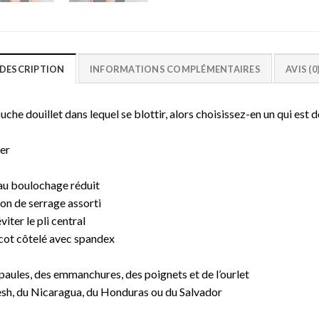
DESCRIPTION
INFORMATIONS COMPLÉMENTAIRES
AVIS (0
he douillet dans lequel se blottir, alors choisissez-en un qui est dou
ter
t au boulochage réduit
n de serrage assorti
iter le pli central
icot côtelé avec spandex
épaules, des emmanchures, des poignets et de l’ourlet
sh, du Nicaragua, du Honduras ou du Salvador