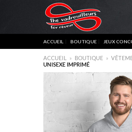
Skip
to
content
ACCUEIL
BOUTIQUE
JEUX CONC
ACCUEIL
»
BOUTIQUE
»
VÊTEME
UNISEXE IMPRIMÉ