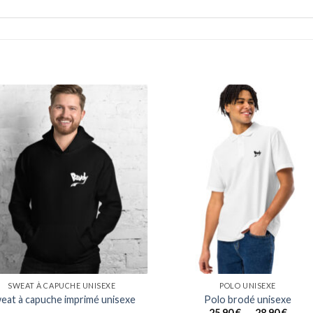
SWEAT À CAPUCHE UNISEXE
POLO UNISEXE
eat à capuche imprimé unisexe
Polo brodé unisexe
Plage
25,90
€
–
28,90
€