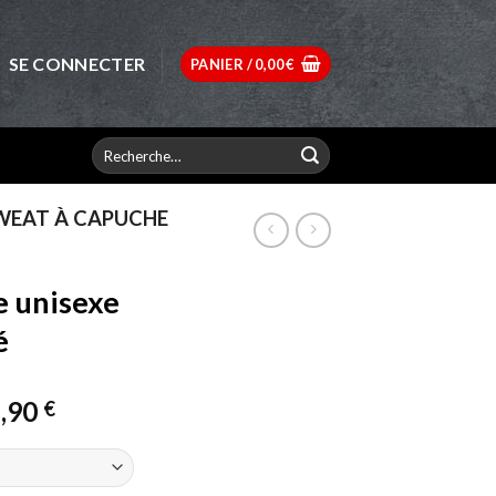
SE CONNECTER
PANIER /
0,00
€
Recherche
pour :
WEAT À CAPUCHE
e unisexe
é
Plage
,90
€
de
prix :
37,90 €