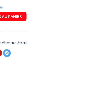
à
es
45,90 €
unisexe imprimé
 AU PANIER
e
,
Vêtements Unisexe