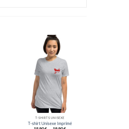
T-SHIRTS UNISEXE
T-shirt Unisexe Imprimé
Plage
18,90
€
–
19,90
€