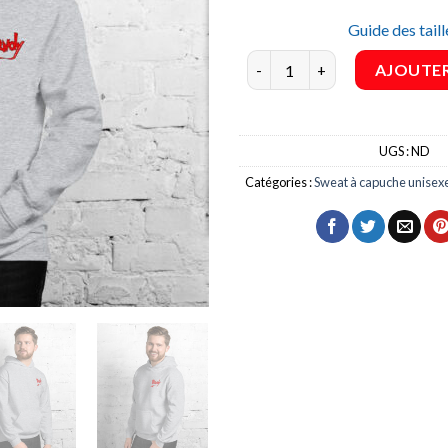
Guide des taill
quantité de Sweat à capuche 
AJOUTER
UGS :
ND
Catégories :
Sweat à capuche unisex