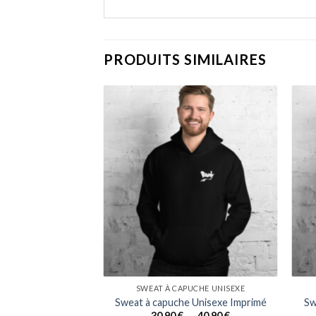
PRODUITS SIMILAIRES
S UNISEXE
SWEAT À CAPUCHE UNISEXE
isexe Imprimé
Sweat à capuche Unisexe Imprimé
Sw
Plage
30,90
€
–
40,90
€