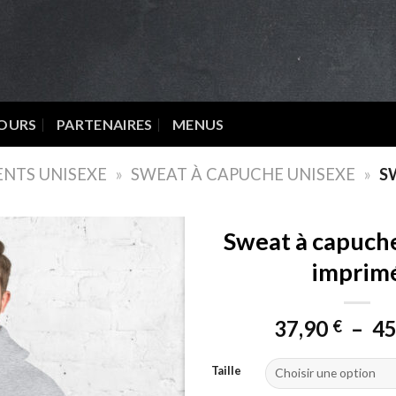
OURS
PARTENAIRES
MENUS
NTS UNISEXE
»
SWEAT À CAPUCHE UNISEXE
»
S
Sweat à capuch
imprim
37,90
–
45
€
Taille