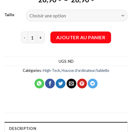
client
de
prix :
Taille
26,90 €
à
28,90 €
quantité de Housse d'ordinateur/tablette Imprimée
AJOUTER AU PANIER
UGS :
ND
Catégories :
High-Tech
,
Housse d'ordinateur/tablette
DESCRIPTION