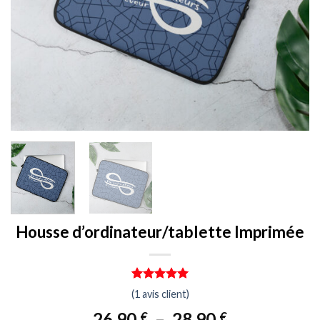
Housse d’ordinateur/tablette Imprimée
Noté
1
5.00
(
1
avis client)
sur 5 basé
sur
notation
Plage
26,90
–
28,90
€
€