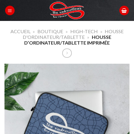
Skip
to
content
ACCUEIL
»
BOUTIQUE
»
HIGH-TECH
»
HOUSSE
D'ORDINATEUR/TABLETTE
»
HOUSSE
D’ORDINATEUR/TABLETTE IMPRIMÉE