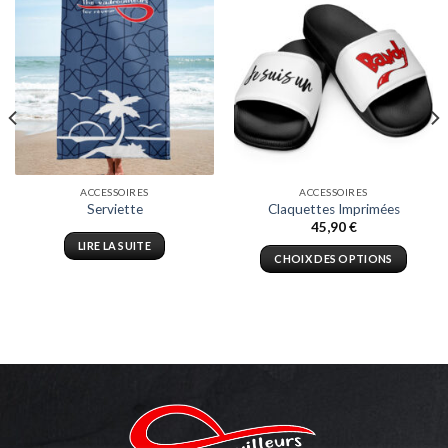
ACCESSOIRES
ACCESSOIRES
Serviette
Claquettes Imprimées
45,90
€
LIRE LA SUITE
CHOIX DES OPTIONS
Ce
produit
a
plusieurs
variations.
Les
options
peuvent